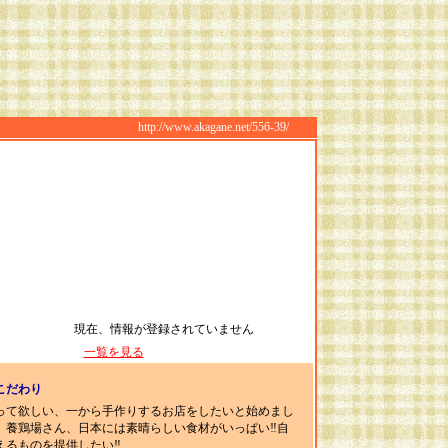
http://www.akagane.net/556-39/
現在、情報が登録されていません
一覧を見る
こだわり
って欲しい、一から手作りするお店をしたいと始めまし
、養鶏場さん、日本には素晴らしい食材がいっぱい‼自
えるものを提供したい‼