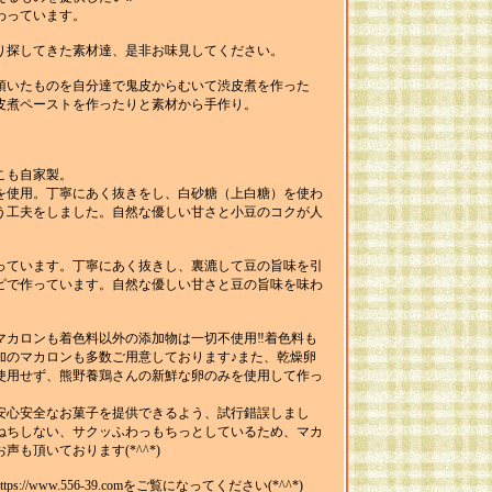
わっています。
り探してきた素材達、是非お味見してください。
頂いたものを自分達で鬼皮からむいて渋皮煮を作った
皮煮ペーストを作ったりと素材から手作り。
こも自家製。
を使用。丁寧にあく抜きをし、白砂糖（上白糖）を使わ
う工夫をしました。自然な優しい甘さと小豆のコクが人
っています。丁寧にあく抜きし、裏漉して豆の旨味を引
ピで作っています。自然な優しい甘さと豆の旨味を味わ
マカロンも着色料以外の添加物は一切不使用‼着色料も
加のマカロンも多数ご用意しております♪また、乾燥卵
使用せず、熊野養鶏さんの新鮮な卵のみを使用して作っ
安心安全なお菓子を提供できるよう、試行錯誤しまし
ねちしない、サクッふわっもちっとしているため、マカ
も頂いております(*^^*)
://www.556-39.comをご覧になってください(*^^*)