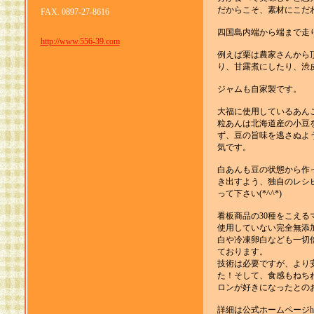
だからこそ、素材にこだ
FAX. 0897-27-8616
四国島内端から端まで走
http://www.556-39.com
例えば栗は農家さんから
り、甘露煮にしたり、渋
ジャムも自家製です。
大福に使用しているあん
粒あんは北海道産の小豆
ず、豆の旨味を逃さぬよ
気です。
白あんも豆の状態から作
き出すよう、独自のレシ
って下さい(*^^*)
看板商品の30種をこえる
使用していない完全無添
白や冷凍卵白なども一切
ております。
技術は必要ですが、より
た！そして、食感もねち
ロンが好きになったとのお声
詳細は公式ホームページhttps