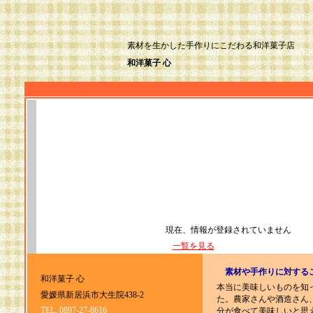
素材を生かした手作りにこだわる和洋菓子店
和洋菓子 心
現在、情報が登録されていません
一覧を見る
素材や手作りに対する
和洋菓子 心
本当に美味しいものを知
愛媛県新居浜市大生院438-2
た。農家さんや酒造さん
TEL. 0897-27-8616
分が食べて美味しいと思